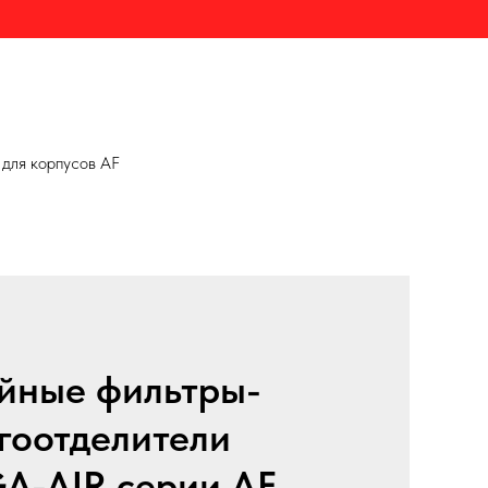
для корпусов AF
йные фильтры-
гоотделители
-AIR серии AF