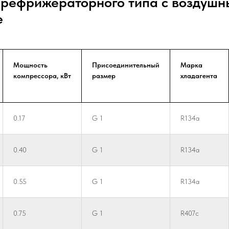
 рефрижераторного типа с воздуш
е
Мощность
Присоединительный
Марка
компрессора, кВт
размер
хладагента
0.17
G 1
R134a
0.40
G 1
R134a
0.55
G 1
R134a
0.75
G 1
R407c