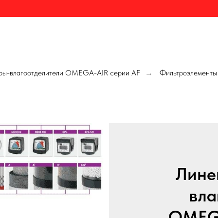
ры-влагоотделители OMEGA-AIR серии AF
Фильтроэлементы 
→
Лине
вла
OMEGA