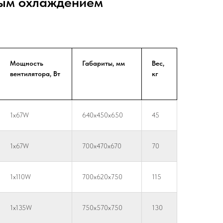
ным охлаждением
Мощность
Габариты, мм
Вес,
вентилятора, Вт
кг
1x67W
640x450x650
45
1x67W
700x470x670
70
1x110W
700x620x750
115
1x135W
750x570x750
130