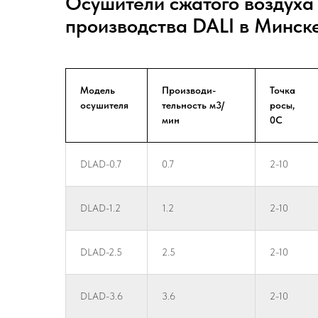
Осушители сжатого воздуха
производства DALI в Минск
Модель
Производи-
Точка
осушителя
тельность м3/
росы,
мин
0С
DLAD-0.7
0.7
2-10
DLAD-1.2
1.2
2-10
DLAD-2.5
2.5
2-10
DLAD-3.6
3.6
2-10