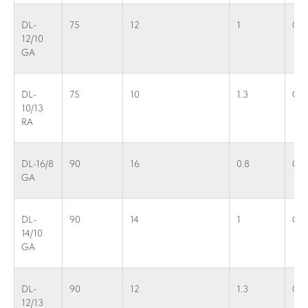
DL-
75
12
1
G 2
12/10
GA
DL-
75
10
1.3
G 2
10/13
RA
DL-16/8
90
16
0.8
G 2
GA
DL-
90
14
1
G 2
14/10
GA
DL-
90
12
1.3
G 2
12/13