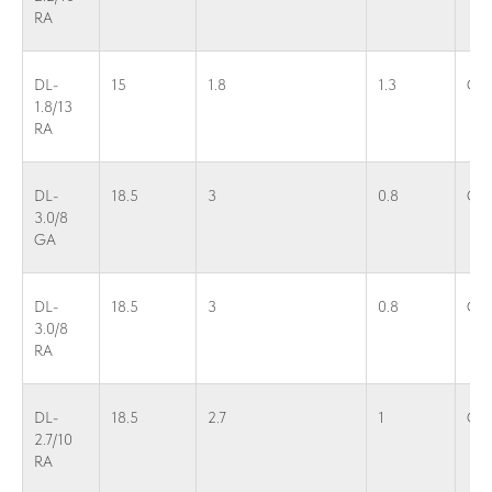
RA
DL-
15
1.8
1.3
G1
1.8/13
RA
DL-
18.5
3
0.8
G1
3.0/8
GA
DL-
18.5
3
0.8
G1
3.0/8
RA
DL-
18.5
2.7
1
G1
2.7/10
RA