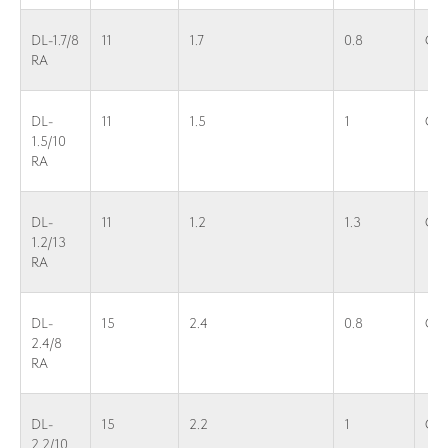
DL-1.7/8
11
1.7
0.8
G1
RA
DL-
11
1.5
1
G1
1.5/10
RA
DL-
11
1.2
1.3
G1
1.2/13
RA
DL-
15
2.4
0.8
G1
2.4/8
RA
DL-
15
2.2
1
G1
2.2/10