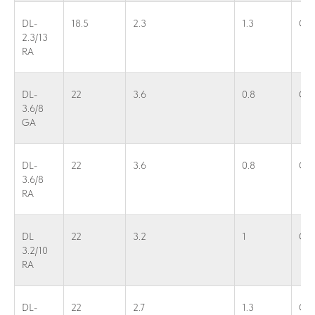
DL-
18.5
2.3
1.3
G1
2.3/13
RA
DL-
22
3.6
0.8
G1
3.6/8
GA
DL-
22
3.6
0.8
G1
3.6/8
RA
DL
22
3.2
1
G1
3.2/10
RA
DL-
22
2.7
1.3
G1